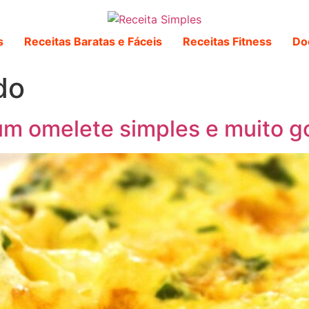
s
Receitas Baratas e Fáceis
Receitas Fitness
Do
do
m omelete simples e muito g