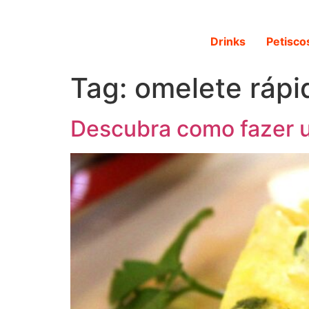
Drinks
Petisco
Tag:
omelete rápi
Descubra como fazer u